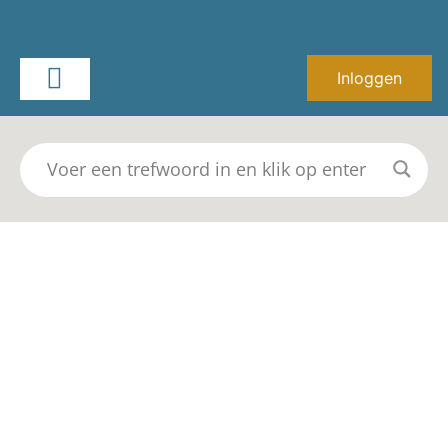
Inloggen
Dodo boekingssysteem
afspraken beheren